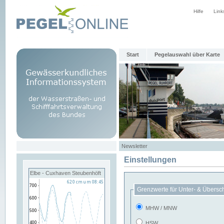
Hilfe
Link
Start
Pegelauswahl über Karte
Newsletter
Einstellungen
Elbe - Cuxhaven Steubenhöft
Grenzwerte für Unter- & Übersc
MHW / MNW
HSW