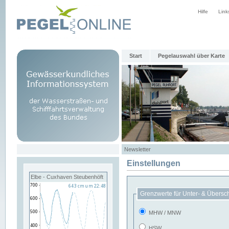
Hilfe
Link
Start
Pegelauswahl über Karte
Newsletter
Einstellungen
Elbe - Cuxhaven Steubenhöft
Grenzwerte für Unter- & Übersc
MHW / MNW
HSW