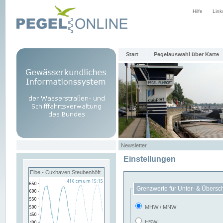
Hilfe
Link
Start
Pegelauswahl über Karte
Newsletter
Einstellungen
Elbe - Cuxhaven Steubenhöft
Grenzwerte für Unter- & Übersc
MHW / MNW
HSW