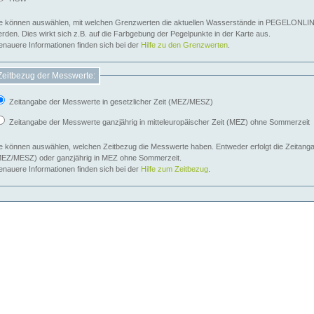
e können auswählen, mit welchen Grenzwerten die aktuellen Wasserstände in PEGELONLIN
werden. Dies wirkt sich z.B. auf die Farbgebung der Pegelpunkte in der Karte aus.
nauere Informationen finden sich bei der
Hilfe zu den Grenzwerten
.
Zeitbezug der Messwerte:
Zeitangabe der Messwerte in gesetzlicher Zeit (MEZ/MESZ)
Zeitangabe der Messwerte ganzjährig in mitteleuropäischer Zeit (MEZ) ohne Sommerzeit
e können auswählen, welchen Zeitbezug die Messwerte haben. Entweder erfolgt die Zeitangab
EZ/MESZ) oder ganzjährig in MEZ ohne Sommerzeit.
nauere Informationen finden sich bei der
Hilfe zum Zeitbezug
.