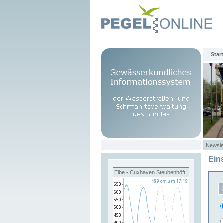
Start
Newsle
Ein
Elbe - Cuxhaven Steubenhöft