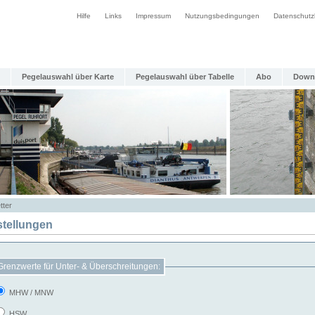
Hilfe
Links
Impressum
Nutzungsbedingungen
Datenschutz
Pegelauswahl über Karte
Pegelauswahl über Tabelle
Abo
Down
tter
stellungen
Grenzwerte für Unter- & Überschreitungen:
MHW / MNW
HSW