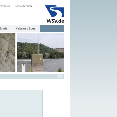
hinweise
Einstellungen
loads
Webservices