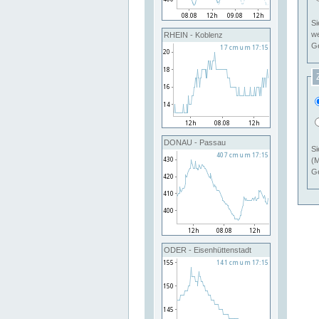
Si
RHEIN - Koblenz
Ge
DONAU - Passau
Si
(M
Ge
ODER - Eisenhüttenstadt