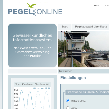
Hilfe
Link
Start
Pegelauswahl über Karte
Newsletter
Einstellungen
Elbe - Cuxhaven Steubenhöft
Grenzwerte für Unter- & Übersc
MHW / MNW
HSW