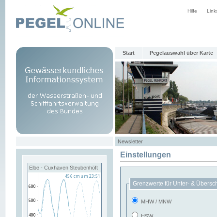
Hilfe
Link
Start
Pegelauswahl über Karte
Newsletter
Einstellungen
Elbe - Cuxhaven Steubenhöft
Grenzwerte für Unter- & Übersc
MHW / MNW
HSW