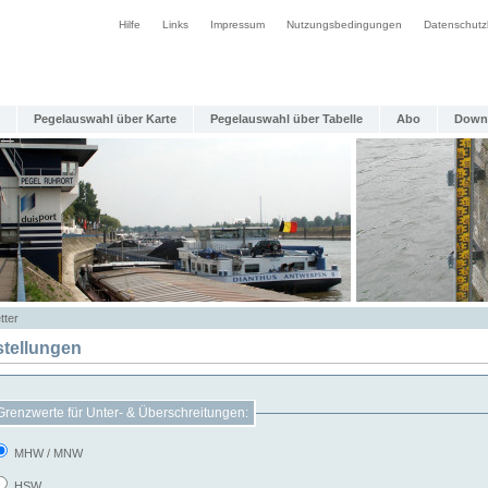
Hilfe
Links
Impressum
Nutzungsbedingungen
Datenschutz
Pegelauswahl über Karte
Pegelauswahl über Tabelle
Abo
Down
tter
stellungen
Grenzwerte für Unter- & Überschreitungen:
MHW / MNW
HSW