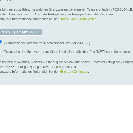
e können auswählen, mit welchen Grenzwerten die aktuellen Wasserstände in PEGELONLIN
werden. Dies wirkt sich z.B. auf die Farbgebung der Pegelpunkte in der Karte aus.
nauere Informationen finden sich bei der
Hilfe zu den Grenzwerten
.
Zeitbezug der Messwerte:
Zeitangabe der Messwerte in gesetzlicher Zeit (MEZ/MESZ)
Zeitangabe der Messwerte ganzjährig in mitteleuropäischer Zeit (MEZ) ohne Sommerzeit
e können auswählen, welchen Zeitbezug die Messwerte haben. Entweder erfolgt die Zeitangab
EZ/MESZ) oder ganzjährig in MEZ ohne Sommerzeit.
nauere Informationen finden sich bei der
Hilfe zum Zeitbezug
.