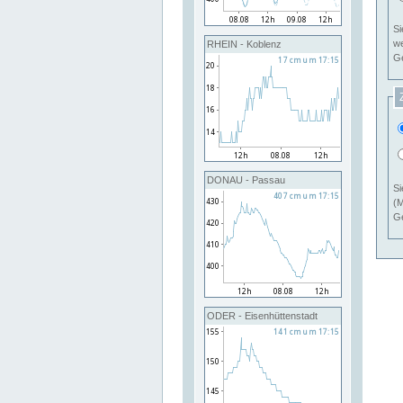
Si
RHEIN - Koblenz
Ge
DONAU - Passau
Si
(M
Ge
ODER - Eisenhüttenstadt