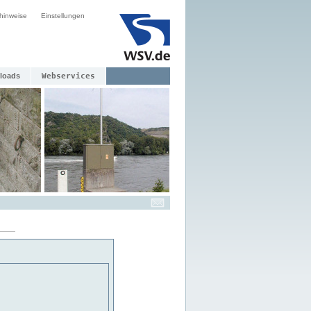
hinweise
Einstellungen
loads
Webservices