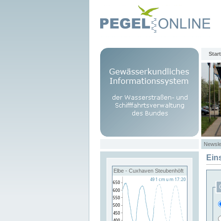
Start
Newsle
Ein
Elbe - Cuxhaven Steubenhöft