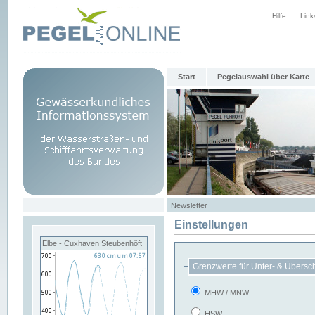
Hilfe
Link
Start
Pegelauswahl über Karte
Newsletter
Einstellungen
Elbe - Cuxhaven Steubenhöft
Grenzwerte für Unter- & Übersc
MHW / MNW
HSW