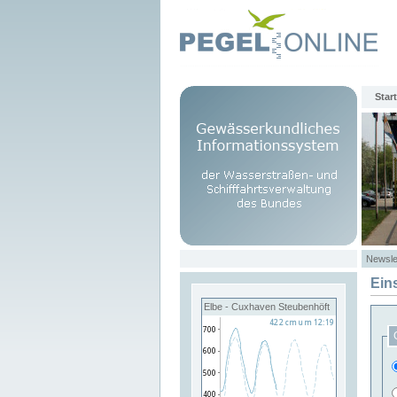
Start
Newsle
Ein
Elbe - Cuxhaven Steubenhöft