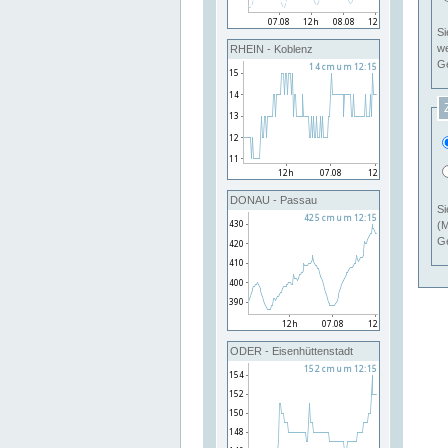
Si
RHEIN - Koblenz
Ge
DONAU - Passau
Si
(M
Ge
ODER - Eisenhüttenstadt