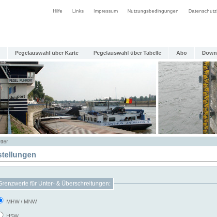
Hilfe
Links
Impressum
Nutzungsbedingungen
Datenschutz
Pegelauswahl über Karte
Pegelauswahl über Tabelle
Abo
Down
tter
stellungen
Grenzwerte für Unter- & Überschreitungen:
MHW / MNW
HSW