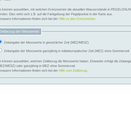
e können auswählen, mit welchen Grenzwerten die aktuellen Wasserstände in PEGELONLIN
werden. Dies wirkt sich z.B. auf die Farbgebung der Pegelpunkte in der Karte aus.
nauere Informationen finden sich bei der
Hilfe zu den Grenzwerten
.
Zeitbezug der Messwerte:
Zeitangabe der Messwerte in gesetzlicher Zeit (MEZ/MESZ)
Zeitangabe der Messwerte ganzjährig in mitteleuropäischer Zeit (MEZ) ohne Sommerzeit
e können auswählen, welchen Zeitbezug die Messwerte haben. Entweder erfolgt die Zeitangab
EZ/MESZ) oder ganzjährig in MEZ ohne Sommerzeit.
nauere Informationen finden sich bei der
Hilfe zum Zeitbezug
.