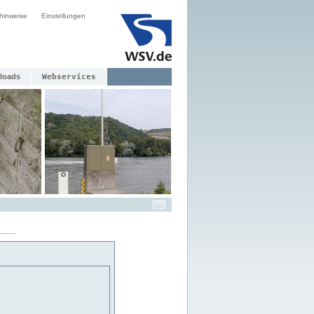
hinweise
Einstellungen
loads
Webservices