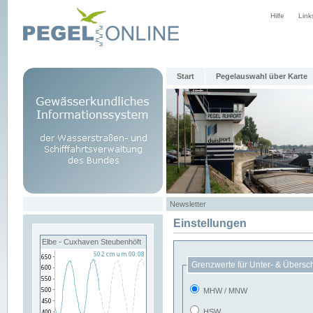
Hilfe
Link
Start
Pegelauswahl über Karte
Newsletter
Einstellungen
Elbe - Cuxhaven Steubenhöft
Grenzwerte für Unter- & Übersc
MHW / MNW
HSW