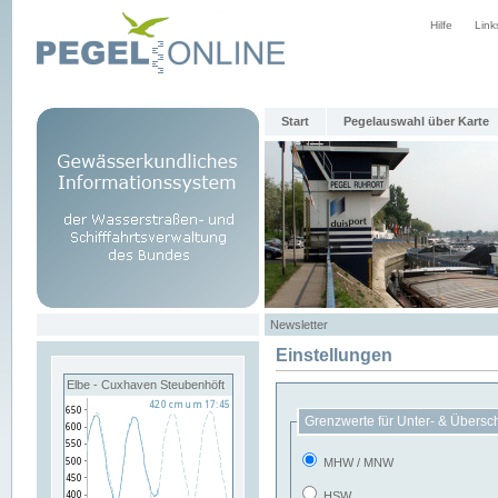
Hilfe
Link
Start
Pegelauswahl über Karte
Newsletter
Einstellungen
Elbe - Cuxhaven Steubenhöft
Grenzwerte für Unter- & Übersc
MHW / MNW
HSW