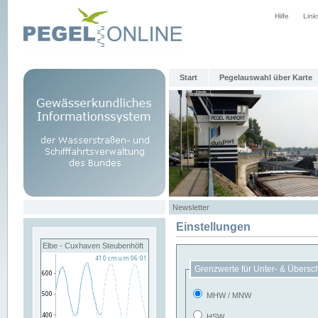
Hilfe
Link
Start
Pegelauswahl über Karte
Newsletter
Einstellungen
Elbe - Cuxhaven Steubenhöft
Grenzwerte für Unter- & Übersc
MHW / MNW
HSW