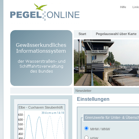
Hilfe
Link
Start
Pegelauswahl über Karte
Newsletter
Einstellungen
Elbe - Cuxhaven Steubenhöft
Grenzwerte für Unter- & Übersc
MHW / MNW
HSW