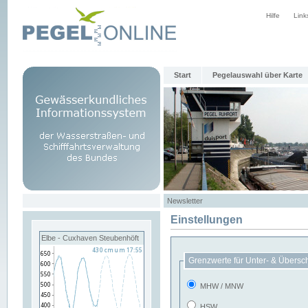
Hilfe
Link
Start
Pegelauswahl über Karte
Newsletter
Einstellungen
Elbe - Cuxhaven Steubenhöft
Grenzwerte für Unter- & Übersc
MHW / MNW
HSW