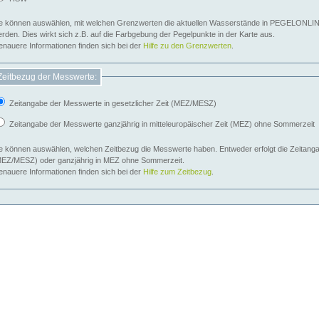
e können auswählen, mit welchen Grenzwerten die aktuellen Wasserstände in PEGELONLIN
werden. Dies wirkt sich z.B. auf die Farbgebung der Pegelpunkte in der Karte aus.
nauere Informationen finden sich bei der
Hilfe zu den Grenzwerten
.
Zeitbezug der Messwerte:
Zeitangabe der Messwerte in gesetzlicher Zeit (MEZ/MESZ)
Zeitangabe der Messwerte ganzjährig in mitteleuropäischer Zeit (MEZ) ohne Sommerzeit
e können auswählen, welchen Zeitbezug die Messwerte haben. Entweder erfolgt die Zeitangab
EZ/MESZ) oder ganzjährig in MEZ ohne Sommerzeit.
nauere Informationen finden sich bei der
Hilfe zum Zeitbezug
.