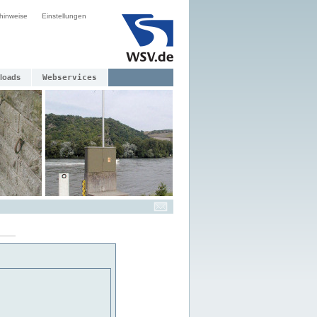
hinweise
Einstellungen
loads
Webservices