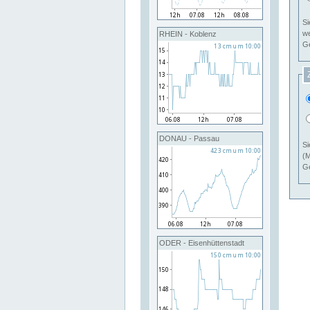
Si
RHEIN - Koblenz
Ge
DONAU - Passau
Si
(M
Ge
ODER - Eisenhüttenstadt