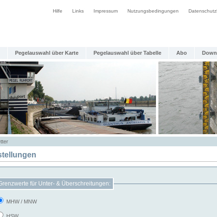
Hilfe
Links
Impressum
Nutzungsbedingungen
Datenschutz
Pegelauswahl über Karte
Pegelauswahl über Tabelle
Abo
Down
tter
stellungen
Grenzwerte für Unter- & Überschreitungen:
MHW / MNW
HSW