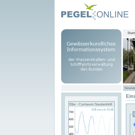
Start
Newsle
Ein
Elbe - Cuxhaven Steubenhöft