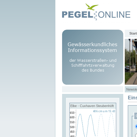
Start
Newsle
Ein
Elbe - Cuxhaven Steubenhöft