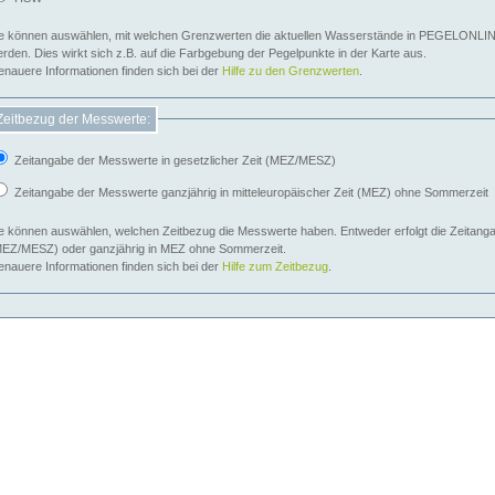
e können auswählen, mit welchen Grenzwerten die aktuellen Wasserstände in PEGELONLIN
werden. Dies wirkt sich z.B. auf die Farbgebung der Pegelpunkte in der Karte aus.
nauere Informationen finden sich bei der
Hilfe zu den Grenzwerten
.
Zeitbezug der Messwerte:
Zeitangabe der Messwerte in gesetzlicher Zeit (MEZ/MESZ)
Zeitangabe der Messwerte ganzjährig in mitteleuropäischer Zeit (MEZ) ohne Sommerzeit
e können auswählen, welchen Zeitbezug die Messwerte haben. Entweder erfolgt die Zeitangab
EZ/MESZ) oder ganzjährig in MEZ ohne Sommerzeit.
nauere Informationen finden sich bei der
Hilfe zum Zeitbezug
.