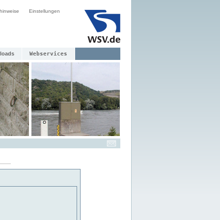
hinweise
Einstellungen
loads
Webservices