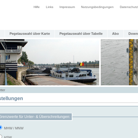
Hilfe
Links
Impressum
Nutzungsbedingungen
Datenschutz
Pegelauswahl über Karte
Pegelauswahl über Tabelle
Abo
Down
tter
stellungen
Grenzwerte für Unter- & Überschreitungen:
MHW / MNW
HSW