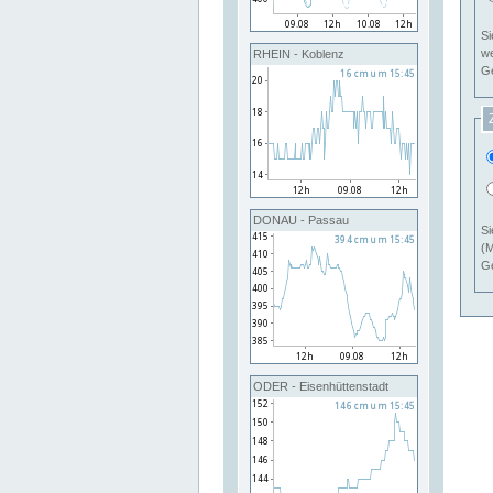
Si
RHEIN - Koblenz
Ge
DONAU - Passau
Si
(M
Ge
ODER - Eisenhüttenstadt