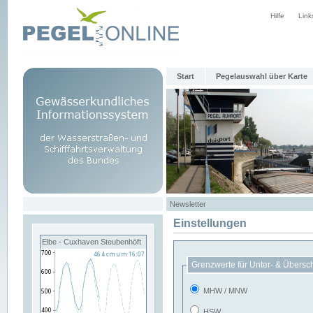
Hilfe
Link
Start
Pegelauswahl über Karte
Newsletter
Einstellungen
Elbe - Cuxhaven Steubenhöft
Grenzwerte für Unter- & Übersc
MHW / MNW
HSW