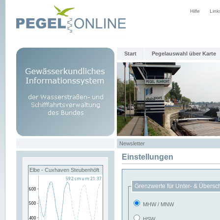
Hilfe
Link
Start
Pegelauswahl über Karte
Newsletter
Einstellungen
Elbe - Cuxhaven Steubenhöft
Grenzwerte für Unter- & Übersc
MHW / MNW
HSW