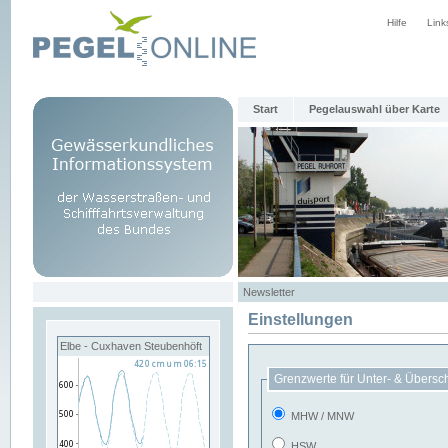
Hilfe
Link
Start
Pegelauswahl über Karte
Newsletter
Einstellungen
Elbe - Cuxhaven Steubenhöft
Grenzwerte für Unter- & Übersc
MHW / MNW
HSW