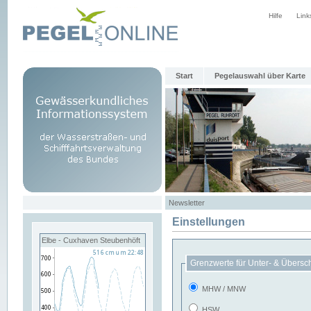
Hilfe
Link
Start
Pegelauswahl über Karte
Newsletter
Einstellungen
Elbe - Cuxhaven Steubenhöft
Grenzwerte für Unter- & Übersc
MHW / MNW
HSW