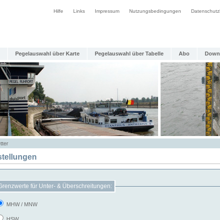
Hilfe
Links
Impressum
Nutzungsbedingungen
Datenschutz
Pegelauswahl über Karte
Pegelauswahl über Tabelle
Abo
Down
tter
stellungen
Grenzwerte für Unter- & Überschreitungen:
MHW / MNW
HSW