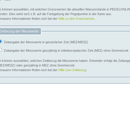
e können auswählen, mit welchen Grenzwerten die aktuellen Wasserstände in PEGELONLIN
werden. Dies wirkt sich z.B. auf die Farbgebung der Pegelpunkte in der Karte aus.
nauere Informationen finden sich bei der
Hilfe zu den Grenzwerten
.
Zeitbezug der Messwerte:
Zeitangabe der Messwerte in gesetzlicher Zeit (MEZ/MESZ)
Zeitangabe der Messwerte ganzjährig in mitteleuropäischer Zeit (MEZ) ohne Sommerzeit
e können auswählen, welchen Zeitbezug die Messwerte haben. Entweder erfolgt die Zeitangab
EZ/MESZ) oder ganzjährig in MEZ ohne Sommerzeit.
nauere Informationen finden sich bei der
Hilfe zum Zeitbezug
.