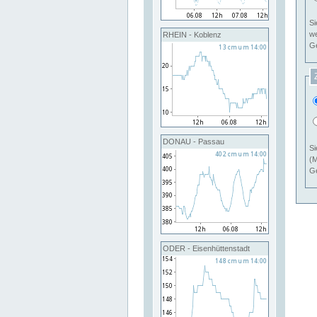
Si
RHEIN - Koblenz
Ge
DONAU - Passau
Si
(M
Ge
ODER - Eisenhüttenstadt