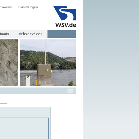
hinweise
Einstellungen
loads
Webservices