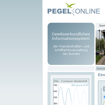
Start
Newsle
Ein
Elbe - Cuxhaven Steubenhöft