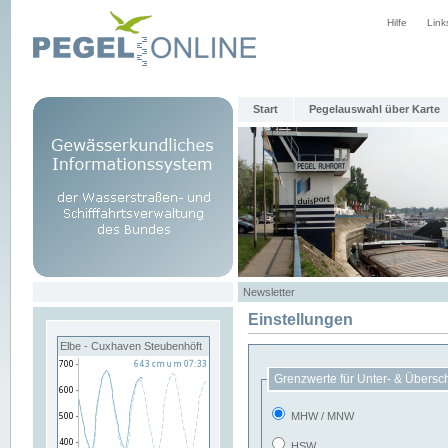
Hilfe
Link
Start
Pegelauswahl über Karte
Newsletter
Einstellungen
Elbe - Cuxhaven Steubenhöft
Grenzwerte für Unter- & Übersc
MHW / MNW
HSW