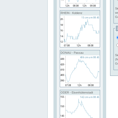
Si
RHEIN - Koblenz
Ge
DONAU - Passau
Si
(M
Ge
ODER - Eisenhüttenstadt