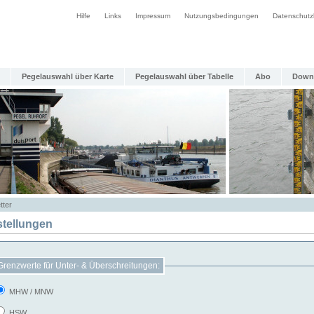
Hilfe
Links
Impressum
Nutzungsbedingungen
Datenschutz
Pegelauswahl über Karte
Pegelauswahl über Tabelle
Abo
Down
tter
stellungen
Grenzwerte für Unter- & Überschreitungen:
MHW / MNW
HSW