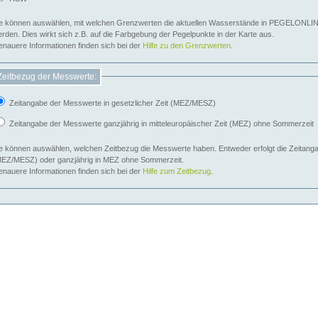
e können auswählen, mit welchen Grenzwerten die aktuellen Wasserstände in PEGELONLIN
werden. Dies wirkt sich z.B. auf die Farbgebung der Pegelpunkte in der Karte aus.
nauere Informationen finden sich bei der
Hilfe zu den Grenzwerten
.
Zeitbezug der Messwerte:
Zeitangabe der Messwerte in gesetzlicher Zeit (MEZ/MESZ)
Zeitangabe der Messwerte ganzjährig in mitteleuropäischer Zeit (MEZ) ohne Sommerzeit
e können auswählen, welchen Zeitbezug die Messwerte haben. Entweder erfolgt die Zeitangab
EZ/MESZ) oder ganzjährig in MEZ ohne Sommerzeit.
nauere Informationen finden sich bei der
Hilfe zum Zeitbezug
.