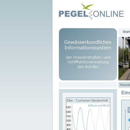
Start
Newsle
Ein
Elbe - Cuxhaven Steubenhöft