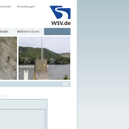
hinweise
Einstellungen
loads
Webservices