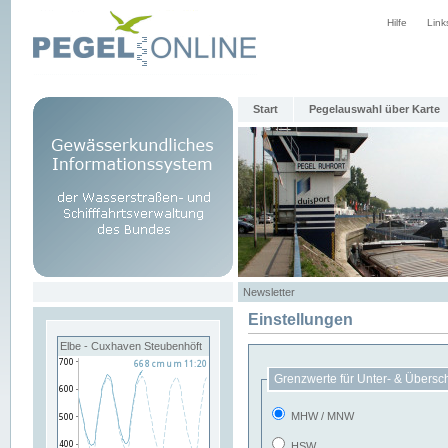
Hilfe
Link
Start
Pegelauswahl über Karte
Newsletter
Einstellungen
Elbe - Cuxhaven Steubenhöft
Grenzwerte für Unter- & Übersc
MHW / MNW
HSW