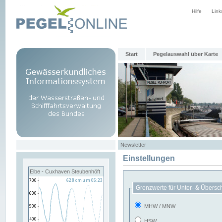
Hilfe
Link
Start
Pegelauswahl über Karte
Newsletter
Einstellungen
Elbe - Cuxhaven Steubenhöft
Grenzwerte für Unter- & Übersc
MHW / MNW
HSW