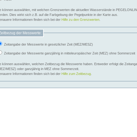
e können auswählen, mit welchen Grenzwerten die aktuellen Wasserstände in PEGELONLIN
werden. Dies wirkt sich z.B. auf die Farbgebung der Pegelpunkte in der Karte aus.
nauere Informationen finden sich bei der
Hilfe zu den Grenzwerten
.
Zeitbezug der Messwerte:
Zeitangabe der Messwerte in gesetzlicher Zeit (MEZ/MESZ)
Zeitangabe der Messwerte ganzjährig in mitteleuropäischer Zeit (MEZ) ohne Sommerzeit
e können auswählen, welchen Zeitbezug die Messwerte haben. Entweder erfolgt die Zeitangab
EZ/MESZ) oder ganzjährig in MEZ ohne Sommerzeit.
nauere Informationen finden sich bei der
Hilfe zum Zeitbezug
.