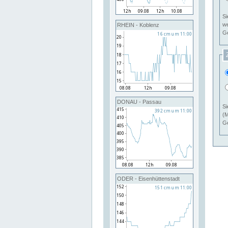
Si
RHEIN - Koblenz
Ge
DONAU - Passau
Si
(M
Ge
ODER - Eisenhüttenstadt