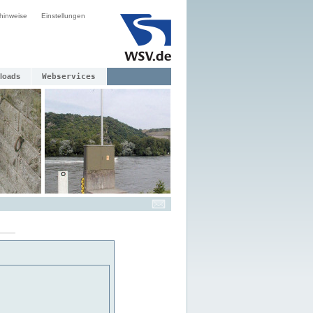
hinweise
Einstellungen
loads
Webservices