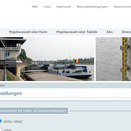
Hilfe
Links
Impressum
Nutzungsbedingungen
Datenschutz
Pegelauswahl über Karte
Pegelauswahl über Tabelle
Abo
Down
tter
stellungen
Grenzwerte für Unter- & Überschreitungen:
MHW / MNW
HSW