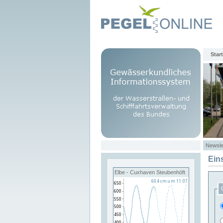
Start
Newsle
Ein
Elbe - Cuxhaven Steubenhöft