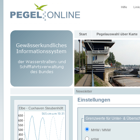
Hilfe
Link
Start
Pegelauswahl über Karte
Newsletter
Einstellungen
Elbe - Cuxhaven Steubenhöft
Grenzwerte für Unter- & Übersc
MHW / MNW
HSW