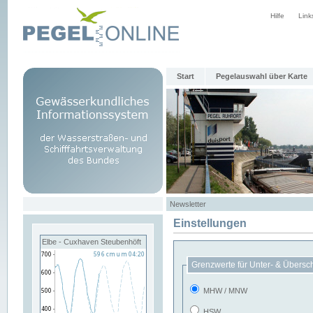
Hilfe
Link
Start
Pegelauswahl über Karte
Newsletter
Einstellungen
Elbe - Cuxhaven Steubenhöft
Grenzwerte für Unter- & Übersc
MHW / MNW
HSW