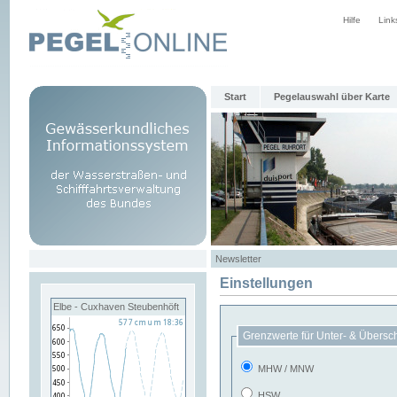
Hilfe
Link
Start
Pegelauswahl über Karte
Newsletter
Einstellungen
Elbe - Cuxhaven Steubenhöft
Grenzwerte für Unter- & Übersc
MHW / MNW
HSW