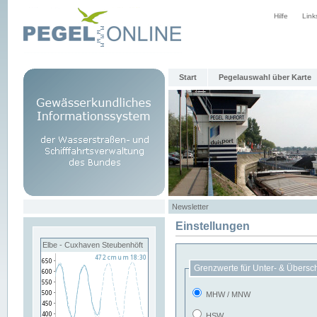
Hilfe
Link
Start
Pegelauswahl über Karte
Newsletter
Einstellungen
Elbe - Cuxhaven Steubenhöft
Grenzwerte für Unter- & Übersc
MHW / MNW
HSW