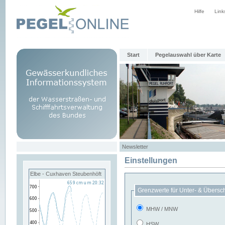
Hilfe
Link
Start
Pegelauswahl über Karte
Newsletter
Einstellungen
Elbe - Cuxhaven Steubenhöft
Grenzwerte für Unter- & Übersc
MHW / MNW
HSW