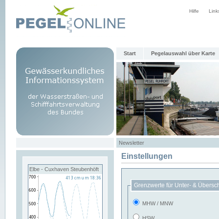
Hilfe
Link
Start
Pegelauswahl über Karte
Newsletter
Einstellungen
Elbe - Cuxhaven Steubenhöft
Grenzwerte für Unter- & Übersc
MHW / MNW
HSW