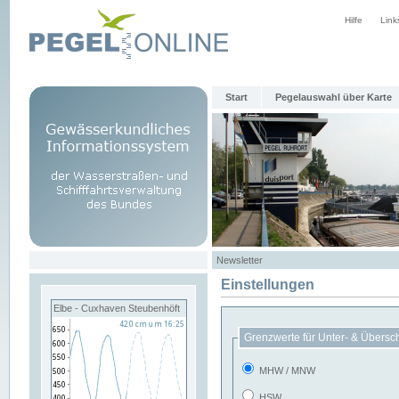
Hilfe
Link
Start
Pegelauswahl über Karte
Newsletter
Einstellungen
Elbe - Cuxhaven Steubenhöft
Grenzwerte für Unter- & Übersc
MHW / MNW
HSW