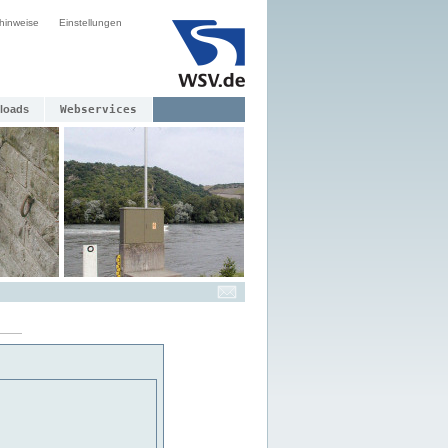
hinweise
Einstellungen
loads
Webservices