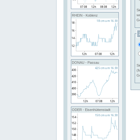
Si
RHEIN - Koblenz
Ge
DONAU - Passau
Si
(M
Ge
ODER - Eisenhüttenstadt