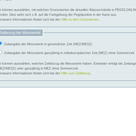
e können auswählen, mit welchen Grenzwerten die aktuellen Wasserstände in PEGELONLIN
werden. Dies wirkt sich z.B. auf die Farbgebung der Pegelpunkte in der Karte aus.
nauere Informationen finden sich bei der
Hilfe zu den Grenzwerten
.
Zeitbezug der Messwerte:
Zeitangabe der Messwerte in gesetzlicher Zeit (MEZ/MESZ)
Zeitangabe der Messwerte ganzjährig in mitteleuropäischer Zeit (MEZ) ohne Sommerzeit
e können auswählen, welchen Zeitbezug die Messwerte haben. Entweder erfolgt die Zeitangab
EZ/MESZ) oder ganzjährig in MEZ ohne Sommerzeit.
nauere Informationen finden sich bei der
Hilfe zum Zeitbezug
.