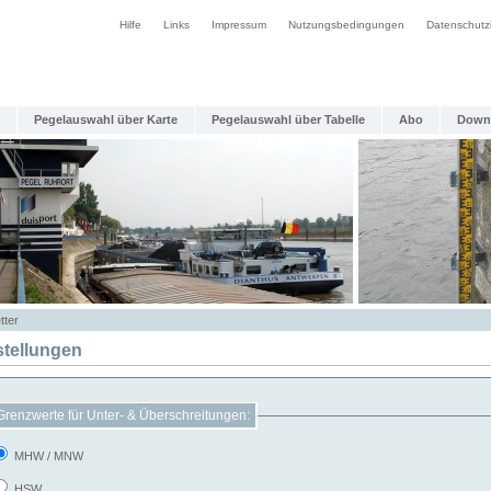
Hilfe
Links
Impressum
Nutzungsbedingungen
Datenschutz
Pegelauswahl über Karte
Pegelauswahl über Tabelle
Abo
Down
tter
stellungen
Grenzwerte für Unter- & Überschreitungen:
MHW / MNW
HSW