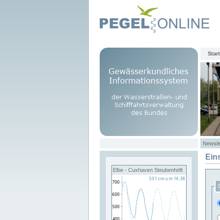
Start
Newsle
Ein
Elbe - Cuxhaven Steubenhöft