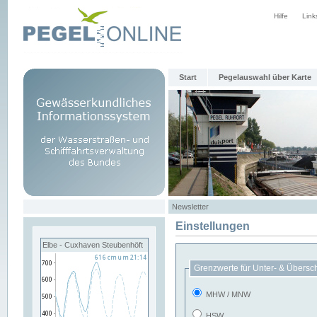
Hilfe
Link
Start
Pegelauswahl über Karte
Newsletter
Einstellungen
Elbe - Cuxhaven Steubenhöft
Grenzwerte für Unter- & Übersc
MHW / MNW
HSW