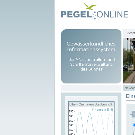
Start
Newsle
Ein
Elbe - Cuxhaven Steubenhöft