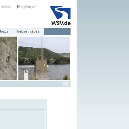
hinweise
Einstellungen
loads
Webservices