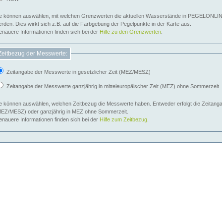
e können auswählen, mit welchen Grenzwerten die aktuellen Wasserstände in PEGELONLIN
werden. Dies wirkt sich z.B. auf die Farbgebung der Pegelpunkte in der Karte aus.
nauere Informationen finden sich bei der
Hilfe zu den Grenzwerten
.
Zeitbezug der Messwerte:
Zeitangabe der Messwerte in gesetzlicher Zeit (MEZ/MESZ)
Zeitangabe der Messwerte ganzjährig in mitteleuropäischer Zeit (MEZ) ohne Sommerzeit
e können auswählen, welchen Zeitbezug die Messwerte haben. Entweder erfolgt die Zeitangab
EZ/MESZ) oder ganzjährig in MEZ ohne Sommerzeit.
nauere Informationen finden sich bei der
Hilfe zum Zeitbezug
.