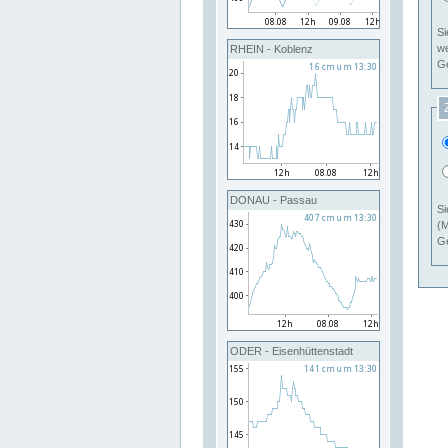
Si
RHEIN - Koblenz
Ge
DONAU - Passau
Si
(M
Ge
ODER - Eisenhüttenstadt