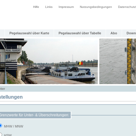
Hilfe
Links
Impressum
Nutzungsbedingungen
Datenschutz
Pegelauswahl über Karte
Pegelauswahl über Tabelle
Abo
Down
tter
stellungen
Grenzwerte für Unter- & Überschreitungen:
MHW / MNW
HSW