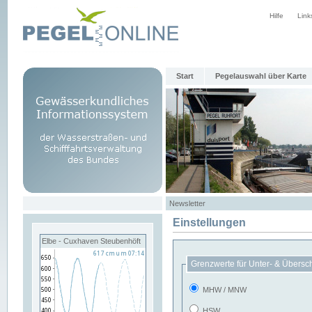
Hilfe
Link
Start
Pegelauswahl über Karte
Newsletter
Einstellungen
Elbe - Cuxhaven Steubenhöft
Grenzwerte für Unter- & Übersc
MHW / MNW
HSW