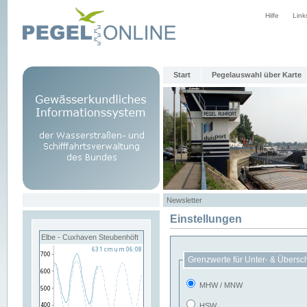
Hilfe
Link
Start
Pegelauswahl über Karte
Newsletter
Einstellungen
Elbe - Cuxhaven Steubenhöft
Grenzwerte für Unter- & Übersc
MHW / MNW
HSW