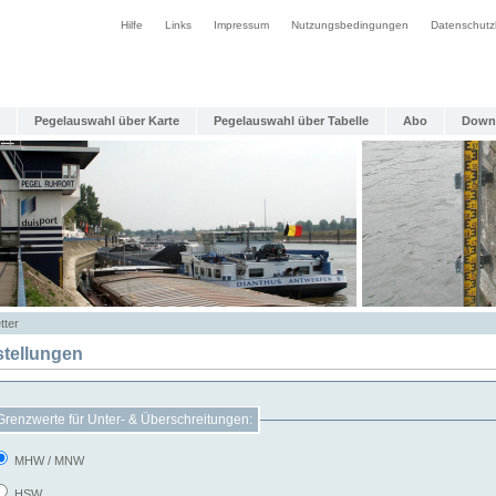
Hilfe
Links
Impressum
Nutzungsbedingungen
Datenschutz
Pegelauswahl über Karte
Pegelauswahl über Tabelle
Abo
Down
tter
stellungen
Grenzwerte für Unter- & Überschreitungen:
MHW / MNW
HSW