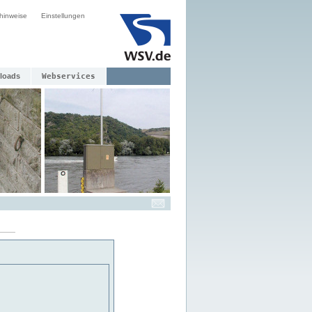
hinweise
Einstellungen
loads
Webservices