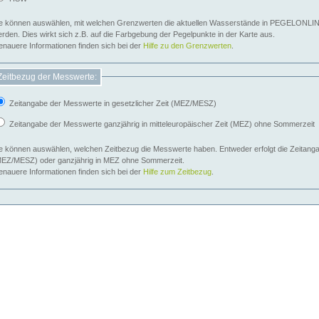
e können auswählen, mit welchen Grenzwerten die aktuellen Wasserstände in PEGELONLIN
werden. Dies wirkt sich z.B. auf die Farbgebung der Pegelpunkte in der Karte aus.
nauere Informationen finden sich bei der
Hilfe zu den Grenzwerten
.
Zeitbezug der Messwerte:
Zeitangabe der Messwerte in gesetzlicher Zeit (MEZ/MESZ)
Zeitangabe der Messwerte ganzjährig in mitteleuropäischer Zeit (MEZ) ohne Sommerzeit
e können auswählen, welchen Zeitbezug die Messwerte haben. Entweder erfolgt die Zeitangab
EZ/MESZ) oder ganzjährig in MEZ ohne Sommerzeit.
nauere Informationen finden sich bei der
Hilfe zum Zeitbezug
.