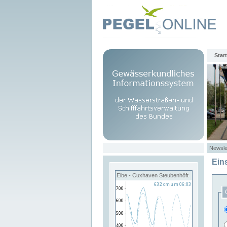
Start
Newsle
Ein
Elbe - Cuxhaven Steubenhöft