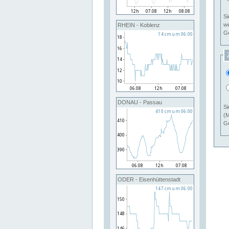
Si
RHEIN - Koblenz
Ge
DONAU - Passau
Si
(M
Ge
ODER - Eisenhüttenstadt