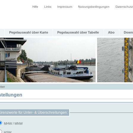
Hilfe
Links
Impressum
Nutzungsbedingungen
Datenschutz
Pegelauswahl über Karte
Pegelauswahl über Tabelle
Abo
Down
tter
stellungen
Grenzwerte für Unter- & Überschreitungen:
MHW / MNW
HSW