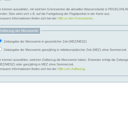
e können auswählen, mit welchen Grenzwerten die aktuellen Wasserstände in PEGELONLIN
werden. Dies wirkt sich z.B. auf die Farbgebung der Pegelpunkte in der Karte aus.
nauere Informationen finden sich bei der
Hilfe zu den Grenzwerten
.
Zeitbezug der Messwerte:
Zeitangabe der Messwerte in gesetzlicher Zeit (MEZ/MESZ)
Zeitangabe der Messwerte ganzjährig in mitteleuropäischer Zeit (MEZ) ohne Sommerzeit
e können auswählen, welchen Zeitbezug die Messwerte haben. Entweder erfolgt die Zeitangab
EZ/MESZ) oder ganzjährig in MEZ ohne Sommerzeit.
nauere Informationen finden sich bei der
Hilfe zum Zeitbezug
.