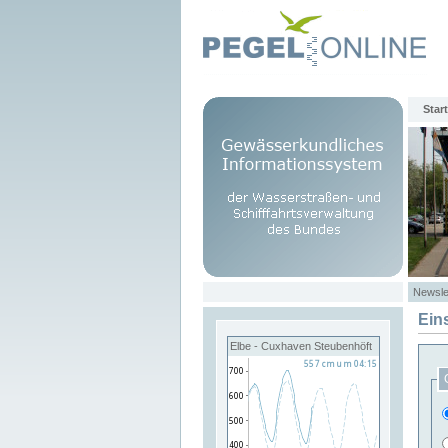
Start
Newsle
Ein
Elbe - Cuxhaven Steubenhöft