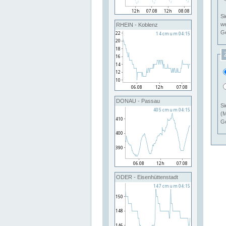
Si
RHEIN - Koblenz
Ge
DONAU - Passau
Si
(M
Ge
ODER - Eisenhüttenstadt