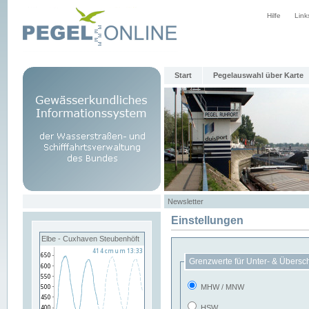
Hilfe
Link
Start
Pegelauswahl über Karte
Newsletter
Einstellungen
Elbe - Cuxhaven Steubenhöft
Grenzwerte für Unter- & Übersc
MHW / MNW
HSW