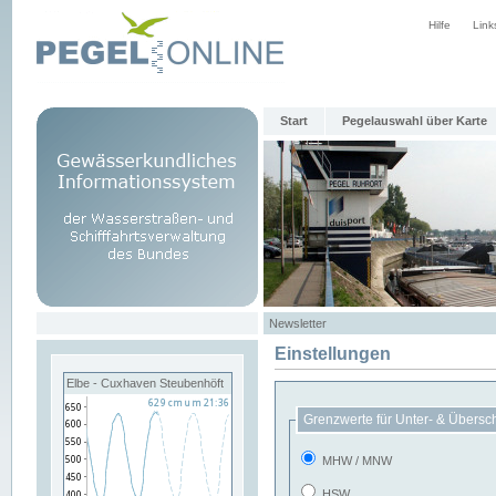
Hilfe
Link
Start
Pegelauswahl über Karte
Newsletter
Einstellungen
Elbe - Cuxhaven Steubenhöft
Grenzwerte für Unter- & Übersc
MHW / MNW
HSW