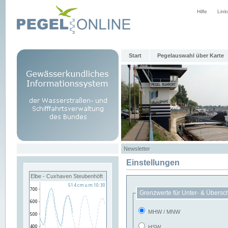
Hilfe
Link
Start
Pegelauswahl über Karte
Newsletter
Einstellungen
Elbe - Cuxhaven Steubenhöft
Grenzwerte für Unter- & Übersc
MHW / MNW
HSW