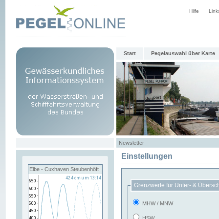
Hilfe
Link
Start
Pegelauswahl über Karte
Newsletter
Einstellungen
Elbe - Cuxhaven Steubenhöft
Grenzwerte für Unter- & Übersc
MHW / MNW
HSW