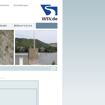
hinweise
Einstellungen
loads
Webservices