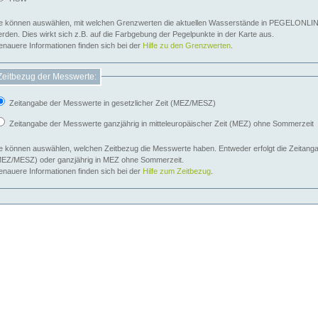
e können auswählen, mit welchen Grenzwerten die aktuellen Wasserstände in PEGELONLIN
werden. Dies wirkt sich z.B. auf die Farbgebung der Pegelpunkte in der Karte aus.
nauere Informationen finden sich bei der
Hilfe zu den Grenzwerten
.
Zeitbezug der Messwerte:
Zeitangabe der Messwerte in gesetzlicher Zeit (MEZ/MESZ)
Zeitangabe der Messwerte ganzjährig in mitteleuropäischer Zeit (MEZ) ohne Sommerzeit
e können auswählen, welchen Zeitbezug die Messwerte haben. Entweder erfolgt die Zeitangab
EZ/MESZ) oder ganzjährig in MEZ ohne Sommerzeit.
nauere Informationen finden sich bei der
Hilfe zum Zeitbezug
.