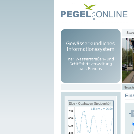
Start
Newsle
Ein
Elbe - Cuxhaven Steubenhöft