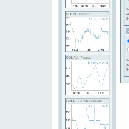
Si
RHEIN - Koblenz
Ge
DONAU - Passau
Si
(M
Ge
ODER - Eisenhüttenstadt