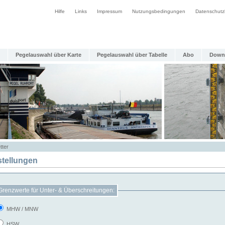
Hilfe
Links
Impressum
Nutzungsbedingungen
Datenschutz
Pegelauswahl über Karte
Pegelauswahl über Tabelle
Abo
Down
tter
stellungen
Grenzwerte für Unter- & Überschreitungen:
MHW / MNW
HSW