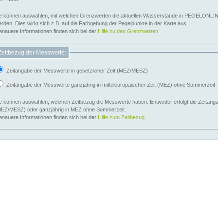
e können auswählen, mit welchen Grenzwerten die aktuellen Wasserstände in PEGELONLIN
werden. Dies wirkt sich z.B. auf die Farbgebung der Pegelpunkte in der Karte aus.
nauere Informationen finden sich bei der
Hilfe zu den Grenzwerten
.
Zeitbezug der Messwerte:
Zeitangabe der Messwerte in gesetzlicher Zeit (MEZ/MESZ)
Zeitangabe der Messwerte ganzjährig in mitteleuropäischer Zeit (MEZ) ohne Sommerzeit
e können auswählen, welchen Zeitbezug die Messwerte haben. Entweder erfolgt die Zeitangab
EZ/MESZ) oder ganzjährig in MEZ ohne Sommerzeit.
nauere Informationen finden sich bei der
Hilfe zum Zeitbezug
.