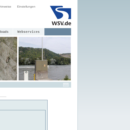
hinweise
Einstellungen
loads
Webservices