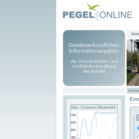
Start
Newsle
Ein
Elbe - Cuxhaven Steubenhöft