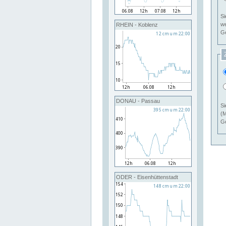
Si
RHEIN - Koblenz
Ge
DONAU - Passau
Si
(M
Ge
ODER - Eisenhüttenstadt