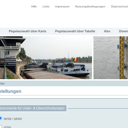
Hilfe
Links
Impressum
Nutzungsbedingungen
Datenschutz
Pegelauswahl über Karte
Pegelauswahl über Tabelle
Abo
Down
tter
stellungen
Grenzwerte für Unter- & Überschreitungen:
MHW / MNW
HSW