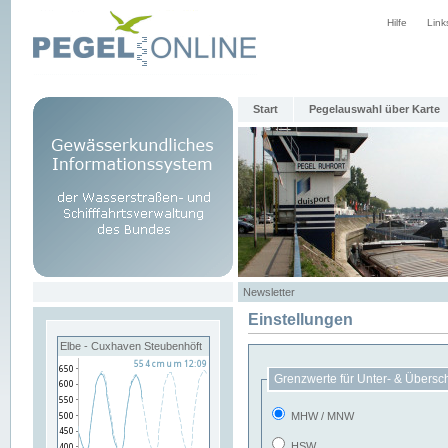
Hilfe
Link
Start
Pegelauswahl über Karte
Newsletter
Einstellungen
Elbe - Cuxhaven Steubenhöft
Grenzwerte für Unter- & Übersc
MHW / MNW
HSW