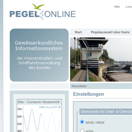
Hilfe
Link
Start
Pegelauswahl über Karte
Newsletter
Einstellungen
Elbe - Cuxhaven Steubenhöft
Grenzwerte für Unter- & Übersc
MHW / MNW
HSW