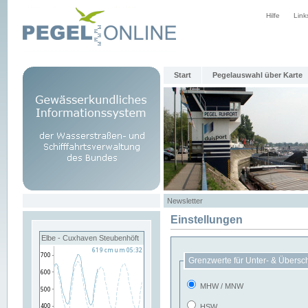
Hilfe
Link
Start
Pegelauswahl über Karte
Newsletter
Einstellungen
Elbe - Cuxhaven Steubenhöft
Grenzwerte für Unter- & Übersc
MHW / MNW
HSW