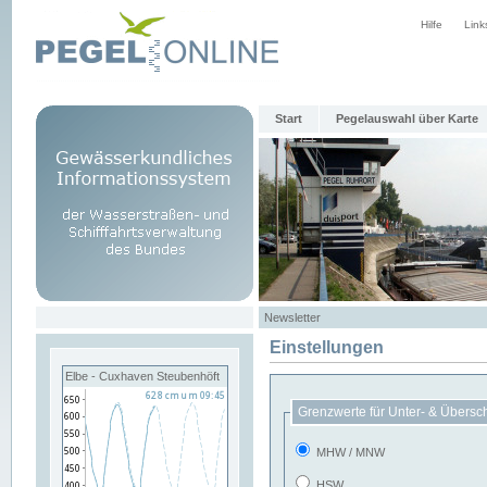
Hilfe
Link
Start
Pegelauswahl über Karte
Newsletter
Einstellungen
Elbe - Cuxhaven Steubenhöft
Grenzwerte für Unter- & Übersc
MHW / MNW
HSW